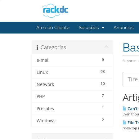
Área do Cliente
Soluções
Anúncios
Ba
Categorias
6
e-mail
Suporte
93
Linux
10
Network
Art
7
PHP
1
Presales
Can’t 
Even thoug
2
Windows
File T
rdesktop 