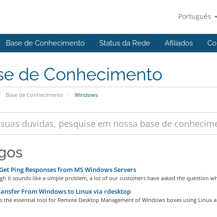
Português
Base de Conhecimento
Status da Rede
Afiliados
Co
se de Conhecimento
Base de Conhecimento
Windows
igos
Get Ping Responses from MS Windows Servers
h it sounds like a simple problem, a lot of our customers have asked the question wh
ransfer From Windows to Linux via rdesktop
is the essential tool for Remote Desktop Management of Windows boxes using Linux as