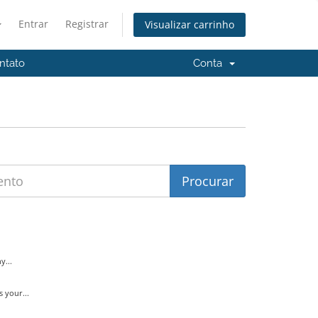
Entrar
Registrar
Visualizar carrinho
ntato
Conta
y...
 your...