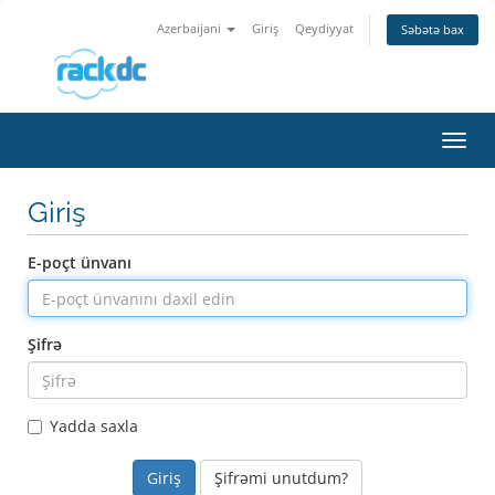
Azerbaijani
Giriş
Qeydiyyat
Səbətə bax
Naviq
keçid
Giriş
E-poçt ünvanı
Şifrə
Yadda saxla
Şifrəmi unutdum?