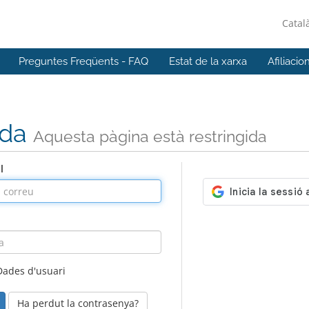
Catal
Preguntes Freqüents - FAQ
Estat de la xarxa
Afiliacio
ada
Aquesta pàgina està restringida
l
Dades d'usuari
Ha perdut la contrasenya?