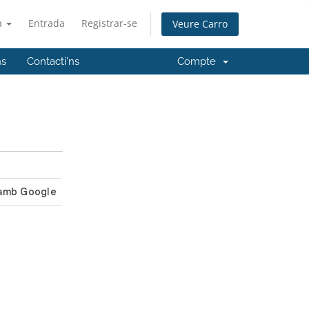
à
Entrada
Registrar-se
Veure Carro
ns
Contacti'ns
Compte