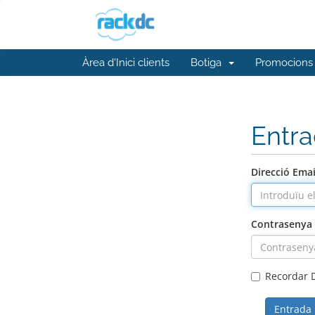
Àrea d'Inici clients
Botiga
Promocions
Entr
Direcció Emai
Contrasenya
Recordar 